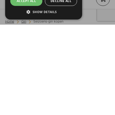
ACCEPT ALL
DECLINE ALL
SHOW DETAILS
Home
Gin
Seizoens-gin kopen